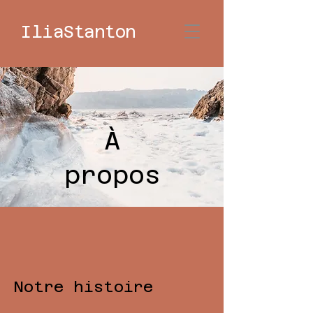
IliaStanton
À
propos
Notre histoire